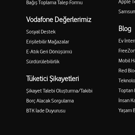
Apple T
Bağış Toplama Talep Formu
Samsung
Vodafone Değerlerimiz
Blog
Sosyal Destek
Ev İnter
Erişilebilir Mağazalar
FreeZon
E-Atık Geri Dönüşümü
Mobil H
Sürdürülebilirlik
Red Blo
Tüketici Şikayetleri
Teknolo
Toptan 
Şikayet Talebi Oluşturma/Takibi
İnsan K
Borç Alacak Sorgulama
Yaşam 
BTK İade Duyurusu