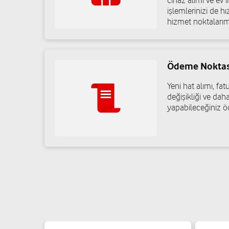
cihaz alımı ve ev in
işlemlerinizi de h
hizmet noktalarım
Ödeme Noktas
Yeni hat alımı, f
değişikliği ve daha
yapabileceğiniz ö