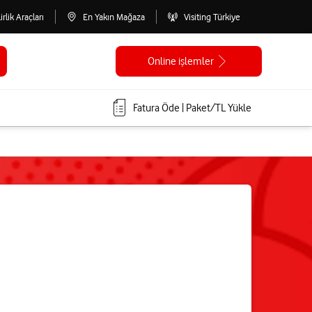
lirlik Araçları
En Yakın Mağaza
Visiting Türkiye
Online işlemler
Fatura Öde | Paket/TL Yükle