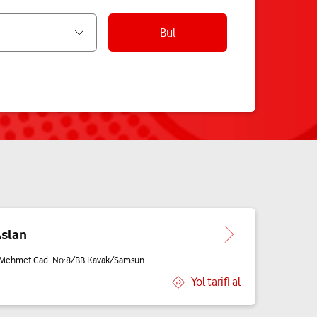
Bul
Aslan
an Mehmet Cad. No:8/BB Kavak/Samsun
Yol tarifi al