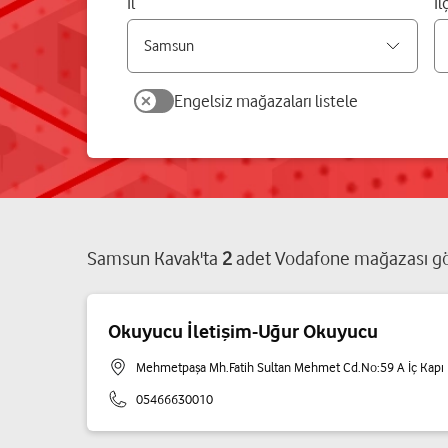
İl
İl
Engelsiz mağazaları listele
Samsun
Kavak
'ta
2
adet
Vodafone mağazası
gö
Okuyucu İletişim-Uğur Okuyucu
Mehmetpaşa Mh.Fatih Sultan Mehmet Cd.No:59 A İç Kap
05466630010