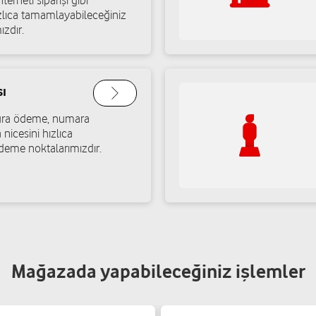
terneti siparişi gibi
ızlıca tamamlayabileceğiniz
ızdır.
ı
atura ödeme, numara
 nicesini hızlıca
deme noktalarımızdır.
Mağazada yapabileceğiniz işlemler