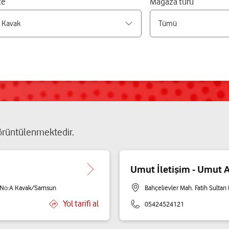
çe
Mağaza türü
rüntülenmektedir.
Umut İletişim - Umut 
ı No:A Kavak/Samsun
Bahçelievler Mah. Fatih Sult
Yol tarifi al
05424524121