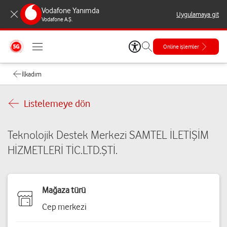
Vodafone Yanımda
Uygulamaya git
Vodafone A.Ş.
Online işlemler
İlkadım
Listelemeye dön
Teknolojik Destek Merkezi SAMTEL İLETİŞİM
HİZMETLERİ TİC.LTD.ŞTİ.
Mağaza türü
Cep merkezi