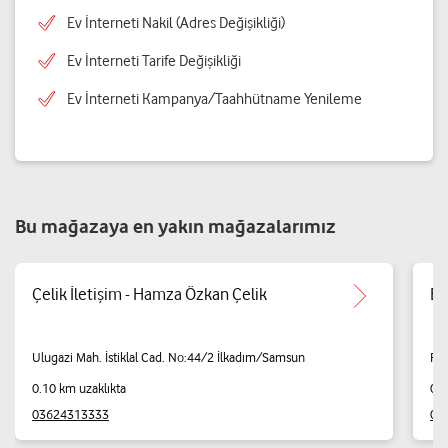
Ev İnterneti Nakil (Adres Değişikliği)
Ev İnterneti Tarife Değişikliği
Ev İnterneti Kampanya/Taahhütname Yenileme
Bu mağazaya en yakın mağazalarımız
Çelik İletişim - Hamza Özkan Çelik
Em
Ulugazi Mah. İstiklal Cad. No:44/2 İlkadım/Samsun
Paz
0.10 km uzaklıkta
0.1
03624313333
05