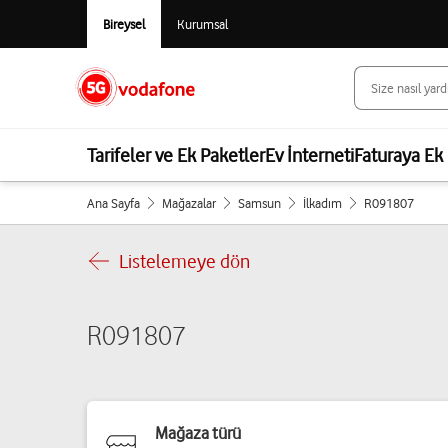
Bireysel
Kurumsal
Tarifeler ve Ek Paketler
Ev İnterneti
Faturaya Ek 
Ana Sayfa
Mağazalar
Samsun
İlkadım
R091807
Listelemeye dön
R091807
Mağaza türü