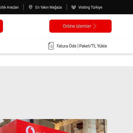
lirlik Araçları
En Yakın Mağaza
Visiting Türkiye
Online işlemler
Fatura Öde | Paket/TL Yükle