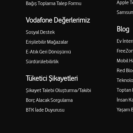
Apple T
Bağış Toplama Talep Formu
Samsung
Vodafone Değerlerimiz
Blog
Sosyal Destek
Ev İnter
Erişilebilir Mağazalar
FreeZon
E-Atık Geri Dönüşümü
Mobil H
Sürdürülebilirlik
Red Blo
Tüketici Şikayetleri
Teknolo
Toptan 
Şikayet Talebi Oluşturma/Takibi
İnsan K
Borç Alacak Sorgulama
Yaşam 
BTK İade Duyurusu