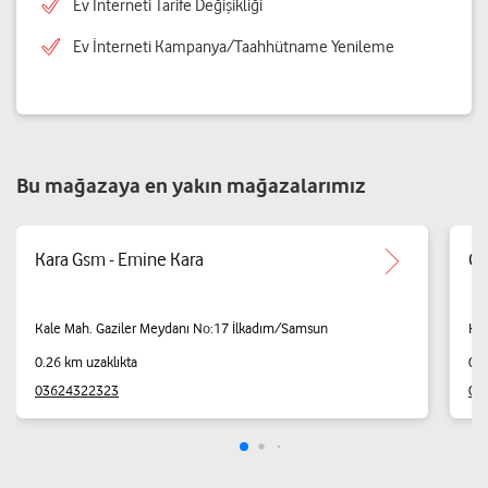
Ev İnterneti Tarife Değişikliği
Ev İnterneti Kampanya/Taahhütname Yenileme
Bu mağazaya en yakın mağazalarımız
Kara Gsm - Emine Kara
Çe
Kale Mah. Gaziler Meydanı No:17 İlkadım/Samsun
Kal
0.26 km uzaklıkta
0.2
03624322323
03