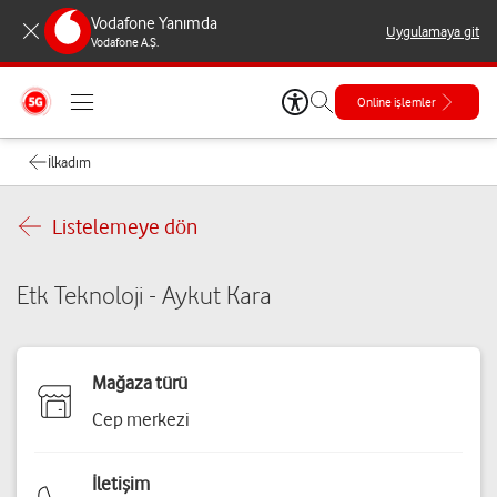
Vodafone Yanımda
Uygulamaya git
Vodafone A.Ş.
Online işlemler
İlkadım
Listelemeye dön
Etk Teknoloji - Aykut Kara
Mağaza türü
Cep merkezi
İletişim