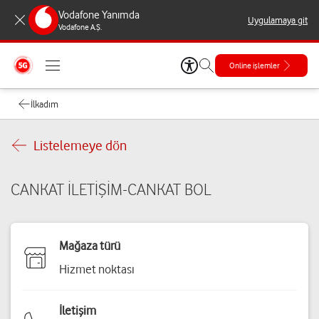
Vodafone Yanımda
Uygulamaya git
Vodafone A.Ş.
Online işlemler
İlkadım
Listelemeye dön
CANKAT İLETİŞİM-CANKAT BOL
Mağaza türü
Hizmet noktası
İletişim