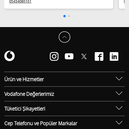
05434086161
03
Ürün ve Hizmetler
Yanımda Uygulaması
Vodafone Değerlerimiz
Vodafone 4.5G
Sosyal Destek
Ürünler
Tüketici Şikayetleri
Erişilebilir Mağazalar
Toptan
Şikayet Talebi Oluşturma/Takibi
E-Atık Geri Dönüşümü
Cep Telefonu ve Popüler Markalar
TOBi
Borç Alacak Sorgulama