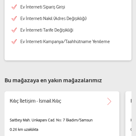
Ev İnterneti Sipariş Girişi
Ev İnterneti Nakil (Adres Değişikliği)
Ev İnterneti Tarife Değişikliği
Ev İnterneti Kampanya/Taahhütname Yenileme
Bu mağazaya en yakın mağazalarımız
Kılıç İletişim - İsmail Kılıç
Ka
Saitbey Mah. Unkapanı Cad. No: 7 İlkadım/Samsun
Kal
0.26 km uzaklıkta
0.5