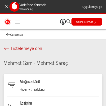
Vodafone Yanımda
Uygulamaya git
Vodafone A.Ş.
Online işlemler
Çarşamba
Listelemeye dön
Mehmet Gsm - Mehmet Saraç
Mağaza türü
Hizmet noktası
İletişim