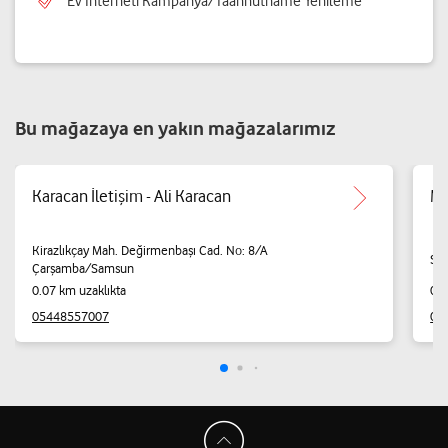
Ev İnterneti Kampanya/Taahhütname Yenileme
Bu mağazaya en yakın mağazalarımız
Karacan İletişim - Ali Karacan
Mu
Kirazlıkçay Mah. Değirmenbaşı Cad. No: 8/A
Sar
Çarşamba/Samsun
0.07 km uzaklıkta
0.1
05448557007
03