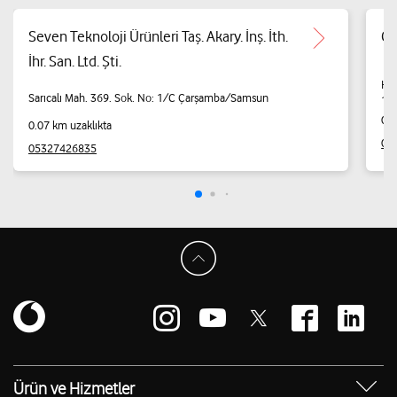
Seven Teknoloji Ürünleri Taş. Akary. İnş. İth.
Ce
İhr. San. Ltd. Şti.
Kir
Sarıcalı Mah. 369. Sok. No: 1/C Çarşamba/Samsun
1 
0.0
0.07 km uzaklıkta
05
05327426835
Ürün ve Hizmetler