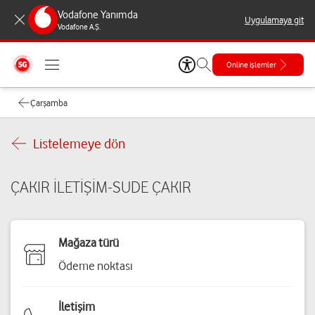
Vodafone Yanımda
Uygulamaya git
Vodafone A.Ş.
Online işlemler
Çarşamba
Listelemeye dön
ÇAKIR İLETİŞİM-SUDE ÇAKIR
Mağaza türü
Ödeme noktası
İletişim