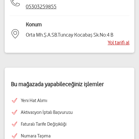
05303259855
Konum
Orta Mh.Ş.A.SB.Tuncay Kocabaş Sk.No:4 B
Yol tarifi al
Bu mağazada yapabileceğiniz işlemler
Yeni Hat Alımı
Aktivasyon İptali Başvurusu
Faturalı Tarife Değişikliği
Numara Taşıma