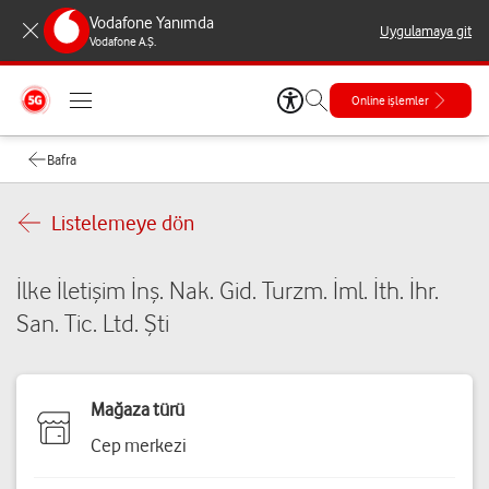
Vodafone Yanımda
Uygulamaya git
Vodafone A.Ş.
Online işlemler
Bafra
Listelemeye dön
İlke İletişim İnş. Nak. Gid. Turzm. İml. İth. İhr.
San. Tic. Ltd. Şti
Mağaza türü
Cep merkezi