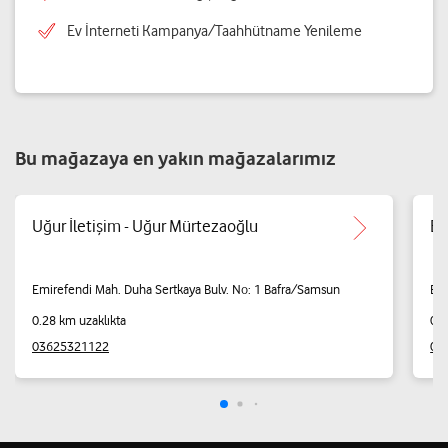
Ev İnterneti Kampanya/Taahhütname Yenileme
Bu mağazaya en yakın mağazalarımız
Uğur İletişim - Uğur Mürtezaoğlu
Bo
Emirefendi Mah. Duha Sertkaya Bulv. No: 1 Bafra/Samsun
Emi
0.28 km uzaklıkta
0.5
03625321122
05