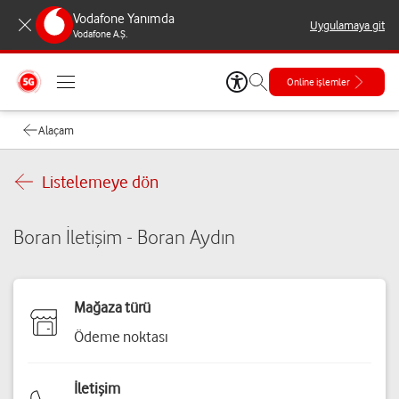
Vodafone Yanımda
Uygulamaya git
Vodafone A.Ş.
Online işlemler
Alaçam
Listelemeye dön
Boran İletişim - Boran Aydın
Mağaza türü
Ödeme noktası
İletişim