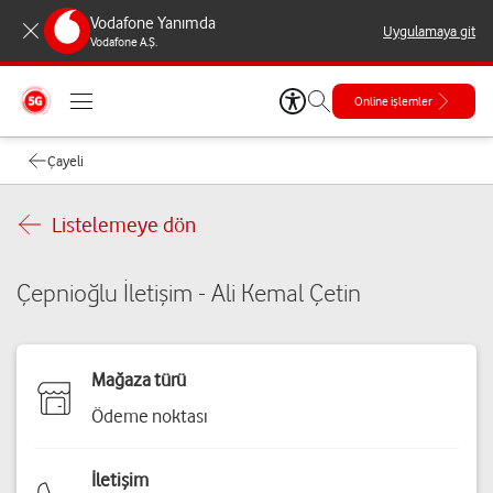
Vodafone Yanımda
Uygulamaya git
Vodafone A.Ş.
Online işlemler
Çayeli
Listelemeye dön
Çepnioğlu İletişim - Ali Kemal Çetin
Mağaza türü
Ödeme noktası
İletişim