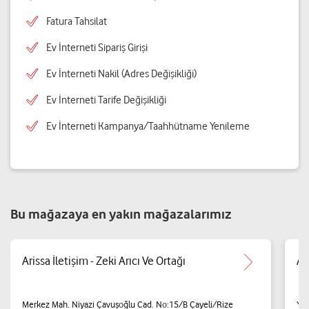
Fatura Tahsilat
Ev İnterneti Sipariş Girişi
Ev İnterneti Nakil (Adres Değişikliği)
Ev İnterneti Tarife Değişikliği
Ev İnterneti Kampanya/Taahhütname Yenileme
Bu mağazaya en yakın mağazalarımız
Arissa İletişim - Zeki Arıcı Ve Ortağı
Ar
Merkez Mah. Niyazi Çavuşoğlu Cad. No:15/B Çayeli/Rize
Yen