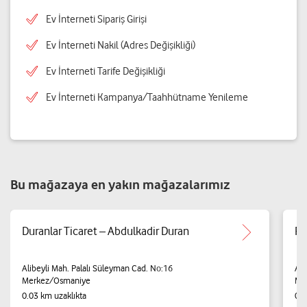
Ev İnterneti Sipariş Girişi
Ev İnterneti Nakil (Adres Değişikliği)
Ev İnterneti Tarife Değişikliği
Ev İnterneti Kampanya/Taahhütname Yenileme
Bu mağazaya en yakın mağazalarımız
Duranlar Ticaret – Abdulkadir Duran
Pi
Alibeyli Mah. Palalı Süleyman Cad. No:16
Ali
Merkez/Osmaniye
Me
0.03 km uzaklıkta
0.0