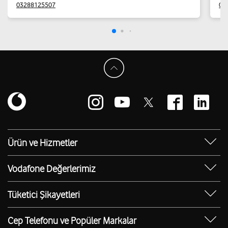
03288125507
05
Ürün ve Hizmetler
Yanımda Uygulaması
Vodafone Değerlerimiz
Vodafone 4.5G
Sosyal Destek
Ürünler
Tüketici Şikayetleri
Erişilebilir Mağazalar
Toptan
Şikayet Talebi Oluşturma/Takibi
E-Atık Geri Dönüşümü
Cep Telefonu ve Popüler Markalar
TOBi
Borç Alacak Sorgulama