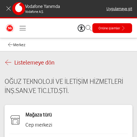
Vodafone Yanımda
Uygulamaya git
Vodafone A.Ş.
Online işlemler
Merkez
Listelemeye dön
OĞUZ TEKNOLOJİ VE İLETİŞİM HİZMETLERİ
İNŞ.SAN.VE TİC.LTD.ŞTİ.
Mağaza türü
Cep merkezi