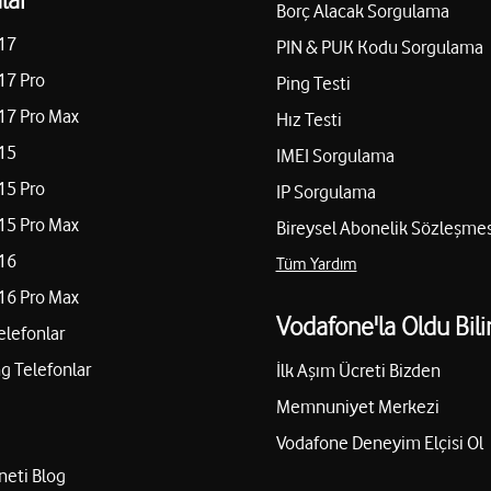
Borç Alacak Sorgulama
17
PIN & PUK Kodu Sorgulama
17 Pro
Ping Testi
17 Pro Max
Hız Testi
15
IMEI Sorgulama
15 Pro
IP Sorgulama
15 Pro Max
Bireysel Abonelik Sözleşmes
16
Tüm Yardım
16 Pro Max
Vodafone'la Oldu Bili
elefonlar
 Telefonlar
İlk Aşım Ücreti Bizden
Memnuniyet Merkezi
Vodafone Deneyim Elçisi Ol
neti Blog