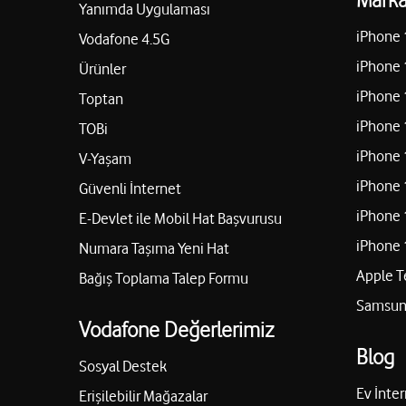
Yanımda Uygulaması
iPhone 
Vodafone 4.5G
iPhone 
Ürünler
iPhone 
Toptan
iPhone 
TOBi
iPhone 
V-Yaşam
iPhone 
Güvenli İnternet
iPhone 
E-Devlet ile Mobil Hat Başvurusu
iPhone 
Numara Taşıma Yeni Hat
Apple T
Bağış Toplama Talep Formu
Samsung
Vodafone Değerlerimiz
Blog
Sosyal Destek
Ev İnter
Erişilebilir Mağazalar