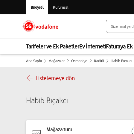
Bireysel
Kurumsal
Tarifeler ve Ek Paketler
Ev İnterneti
Faturaya Ek 
Ana Sayfa
Mağazalar
Osmaniye
Kadirli
Habib Bıçakcı
Listelemeye dön
Habib Bıçakcı
Mağaza türü