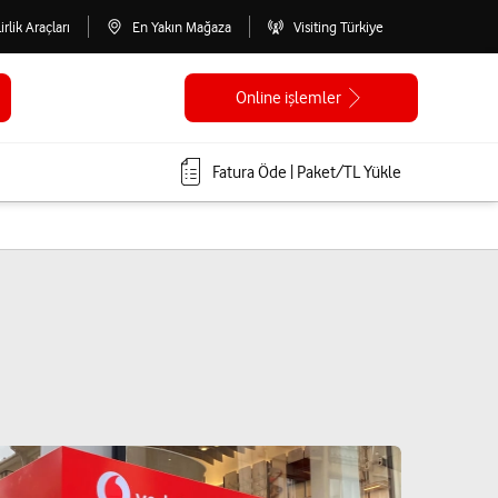
lirlik Araçları
En Yakın Mağaza
Visiting Türkiye
Online işlemler
Fatura Öde | Paket/TL Yükle