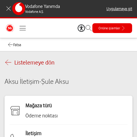
Vodafone Yanımda
Uygulamaya git
Vodafone A.Ş.
Online işlemler
Fatsa
Listelemeye dön
Aksu İletişim-Şule Aksu
Mağaza türü
Ödeme noktası
İletişim