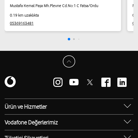
Mustafa Kemal Paşa Mh.Plevne Cd.No:1 C Fatsa/Ordu
Mus
0.19 km uzaklıkta
0.2
05369163481
05
Ürün ve Hizmetler
Yanımda Uygulaması
Vodafone Değerlerimiz
Vodafone 4.5G
Sosyal Destek
Ürünler