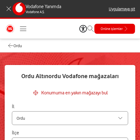
Vodafone Yanımda
Uygulamaya git
Vodafone A.Ş.
Online işlemler
Ordu
Ordu Altınordu Vodafone mağazaları
Konumuma en yakın mağazayı bul
İl
İlçe