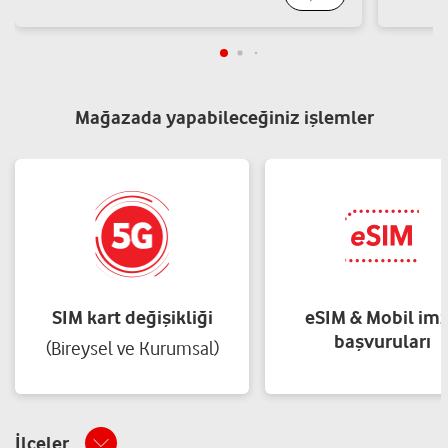
Şarkiye Mah. Süleyman Felek Cad. No: 83/A Altınordu/Ordu
Yol tarifi al
04522234208
ÖZPA İLETİŞİM-GALİP ÖZ
Mağazada yapabileceğiniz işlemler
Yeni Mh.Zübeyde Hanım Cd.No:143 B Altınordu/Ordu
Yol tarifi al
05462822983
SIM kart değişikliği
eSIM & Mobil im
başvuruları
(Bireysel ve Kurumsal)
İlçeler