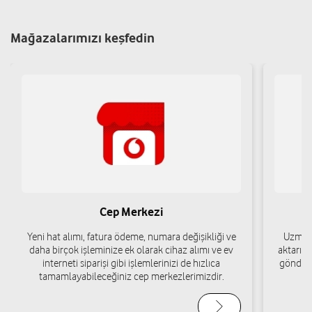
Mağazalarımızı keşfedin
Teknolojik Destek Merkezi M-M MUTLU
TELEKOMÜNİKASYON İNŞ.GIDA LTD.ŞTİ
Teknoloji destekli mağaza
Yeni Mah. İsmet Paşa Cad. No:61/A Altınordu/Ordu
Yol tarifi al
04522141656
Maxx Yatırım Ticaret A.Ş
Cep Merkezi
Yeni Mah. Zübeyde Hanım Cad. No:20/B Altınordu/Ordu
Yol tarifi al
05421682659
Yeni hat alımı, fatura ödeme, numara değişikliği ve
Uzman 
daha birçok işleminize ek olarak cihaz alımı ve ev
aktarımı
interneti siparişi gibi işlemlerinizi de hızlıca
gönderi
tamamlayabileceğiniz cep merkezlerimizdir.
Okan İletişim - Okan Türkmen