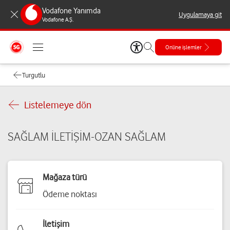
Vodafone Yanımda
Uygulamaya git
Vodafone A.Ş.
Online işlemler
Turgutlu
Listelemeye dön
SAĞLAM İLETİŞİM-OZAN SAĞLAM
Mağaza türü
Ödeme noktası
İletişim