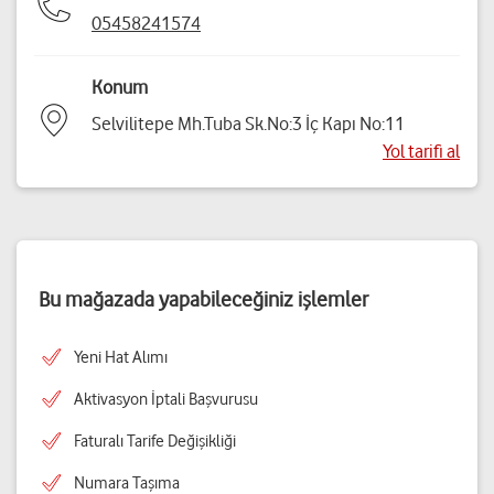
05458241574
Konum
Selvilitepe Mh.Tuba Sk.No:3 İç Kapı No:11
Yol tarifi al
Bu mağazada yapabileceğiniz işlemler
Yeni Hat Alımı
Aktivasyon İptali Başvurusu
Faturalı Tarife Değişikliği
Numara Taşıma