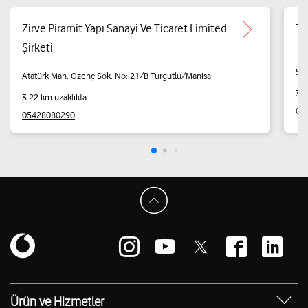
Zirve Piramit Yapı Sanayi Ve Ticaret Limited
TU
Şirketi
Sev
Atatürk Mah. Özenç Sok. No: 21/B Turgutlu/Manisa
3.2
3.22 km uzaklıkta
05
05428080290
Ürün ve Hizmetler