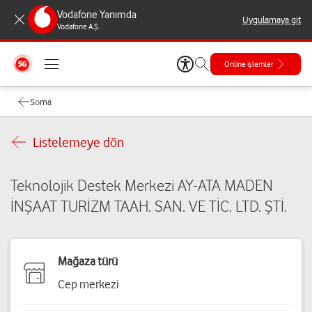
Vodafone Yanımda
Uygulamaya git
Vodafone A.Ş.
Online işlemler
Soma
Listelemeye dön
Teknolojik Destek Merkezi AY-ATA MADEN
İNŞAAT TURİZM TAAH. SAN. VE TİC. LTD. ŞTİ.
Mağaza türü
Cep merkezi