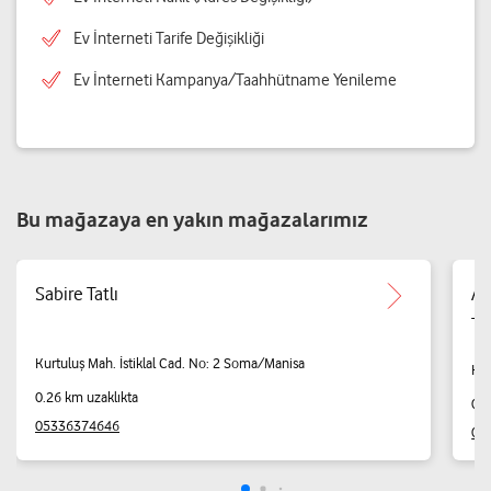
Ev İnterneti Tarife Değişikliği
Ev İnterneti Kampanya/Taahhütname Yenileme
Bu mağazaya en yakın mağazalarımız
Sabire Tatlı
Ay
Tic
Kurtuluş Mah. İstiklal Cad. No: 2 Soma/Manisa
Kur
0.26 km uzaklıkta
0.2
05336374646
02