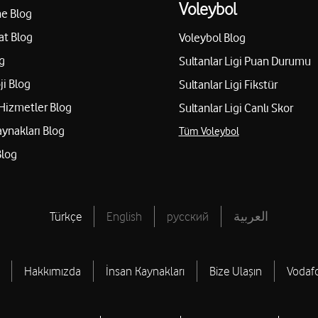
Voleybol
e Blog
at Blog
Voleybol Blog
g
Sultanlar Ligi Puan Durumu
ji Blog
Sultanlar Ligi Fikstür
Hizmetler Blog
Sultanlar Ligi Canlı Skor
aynakları Blog
Tüm Voleybol
Blog
Türkçe
English
русский
العربية
Hakkımızda
İnsan Kaynakları
Bize Ulaşın
Vodaf