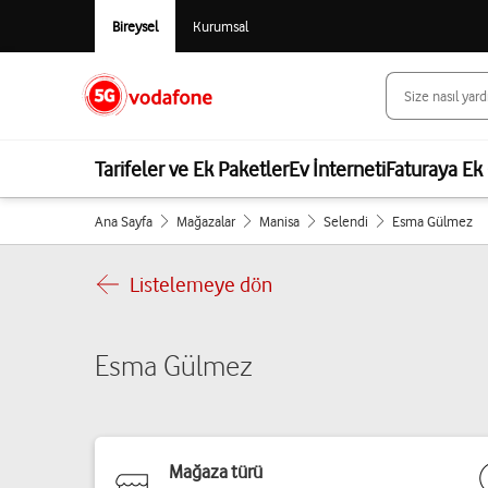
Bireysel
Kurumsal
Tarifeler ve Ek Paketler
Ev İnterneti
Faturaya Ek 
Ana Sayfa
Mağazalar
Manisa
Selendi
Esma Gülmez
Listelemeye dön
Esma Gülmez
Mağaza türü