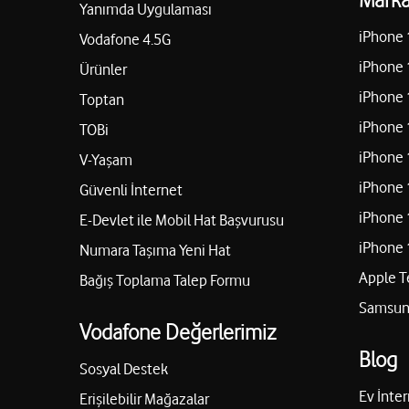
Yanımda Uygulaması
iPhone 
Vodafone 4.5G
iPhone 
Ürünler
iPhone 
Toptan
iPhone 
TOBi
iPhone 
V-Yaşam
iPhone 
Güvenli İnternet
iPhone 
E-Devlet ile Mobil Hat Başvurusu
iPhone 
Numara Taşıma Yeni Hat
Apple T
Bağış Toplama Talep Formu
Samsung
Vodafone Değerlerimiz
Blog
Sosyal Destek
Ev İnter
Erişilebilir Mağazalar