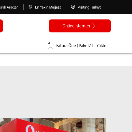
lirlik Araçları
En Yakın Mağaza
Visiting Türkiye
Online işlemler
Fatura Öde | Paket/TL Yükle