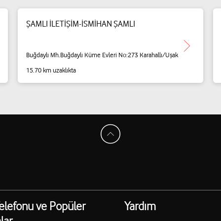
ŞAMLI İLETİŞİM-İSMİHAN ŞAMLI
Buğdaylı Mh.Buğdaylı Küme Evleri No:273 Karahallı/Uşak
15.70 km uzaklıkta
elefonu ve Popüler
Yardım
lar