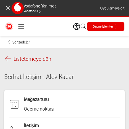
Vodafone Yanımda
Uygulamaya git
Vodafone A.Ş.
Online işlemler
Şehzadeler
Listelemeye dön
Serhat İletişim - Alev Kaçar
Mağaza türü
Ödeme noktası
İletişim