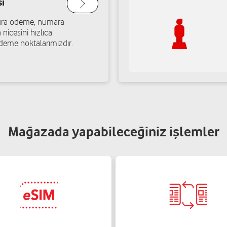
ı
atura ödeme, numara
 nicesini hızlıca
deme noktalarımızdır.
Mağazada yapabileceğiniz işlemler