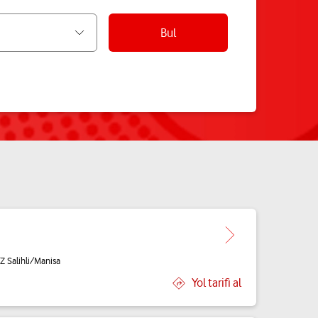
Bul
/Z Salihli/Manisa
Yol tarifi al