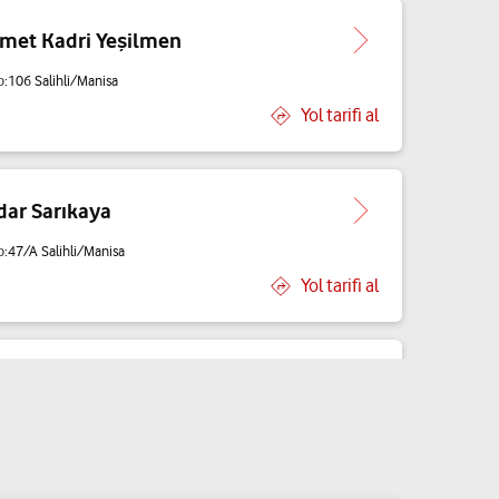
hmet Kadri Yeşilmen
:106 Salihli/Manisa
Yol tarifi al
dar Sarıkaya
o:47/A Salihli/Manisa
Yol tarifi al
alçın
hli/Manisa
Yol tarifi al