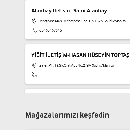
Alanbay İletişim-Sami Alanbay
Mitatpaşa Mah. Mithatpaşa Cad. No:152A Salihli/Manisa
05465467515
YİĞİT İLETİŞİM-HASAN HÜSEYİN TOPTAŞ
Zafer Mh.18.Sk.Oral Apt.No:2/3A Salihli/Manisa
Teknofa İletişim - Fatih Türkyılmaz
Mitatpaşa Mah. Belediye Cad. No: 69/B Salihli/Manisa
Mağazalarımızı keşfedin
05548115050