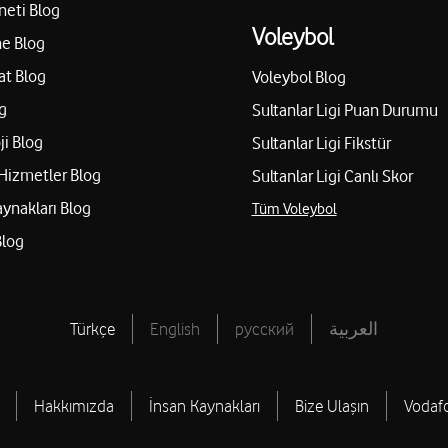
neti Blog
Voleybol
e Blog
at Blog
Voleybol Blog
g
Sultanlar Ligi Puan Durumu
ji Blog
Sultanlar Ligi Fikstür
Hizmetler Blog
Sultanlar Ligi Canlı Skor
aynakları Blog
Tüm Voleybol
Blog
Türkçe
English
русский
العربية
Hakkımızda
İnsan Kaynakları
Bize Ulaşın
Vodaf