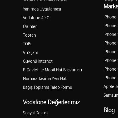
Marka
Yanımda Uygulaması
iPhone 
Vodafone 4.5G
iPhone 
Ürünler
iPhone 
Toptan
iPhone 
TOBi
iPhone 
V-Yaşam
iPhone 
Güvenli İnternet
iPhone 
E-Devlet ile Mobil Hat Başvurusu
iPhone 
Numara Taşıma Yeni Hat
Apple T
Bağış Toplama Talep Formu
Samsung
Vodafone Değerlerimiz
Blog
Sosyal Destek