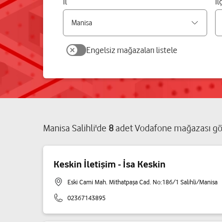
İl
İl
Engelsiz mağazaları listele
Manisa
Salihli
'de
8
adet
Vodafone mağazası
gö
Keskin İletişim - İsa Keskin
Eski Cami Mah. Mithatpaşa Cad. No:186/1 Salihli/Manisa
02367143895