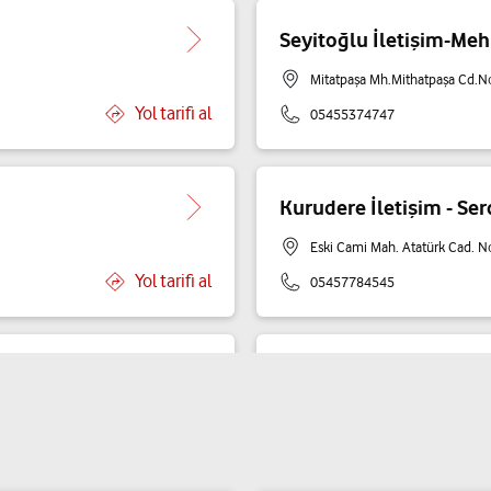
Seyitoğlu İletişim-Me
Mitatpaşa Mh.Mithatpaşa Cd.No
Yol tarifi al
05455374747
Kurudere İletişim - Ser
Eski Cami Mah. Atatürk Cad. N
Yol tarifi al
05457784545
Yalçın İletişim-Fatma Y
Yörük Mh.Avar Cd.No:77 C Sali
Yol tarifi al
05541131849