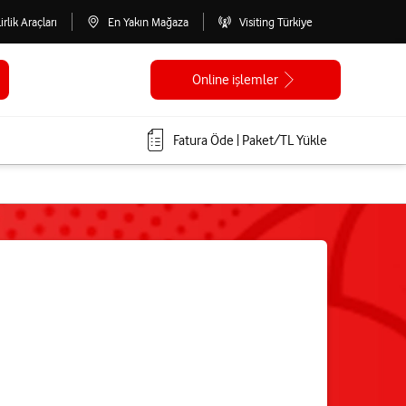
lirlik Araçları
En Yakın Mağaza
Visiting Türkiye
Online işlemler
Fatura Öde | Paket/TL Yükle