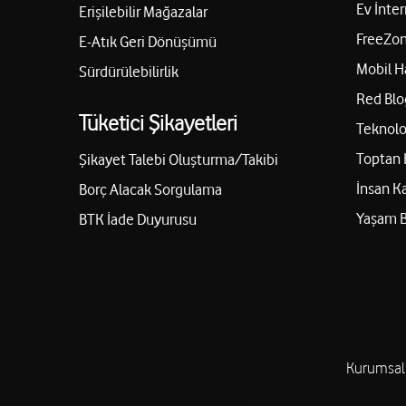
Ev İnter
Erişilebilir Mağazalar
FreeZon
E-Atık Geri Dönüşümü
Mobil H
Sürdürülebilirlik
Red Blo
Tüketici Şikayetleri
Teknolo
Toptan 
Şikayet Talebi Oluşturma/Takibi
İnsan K
Borç Alacak Sorgulama
Yaşam 
BTK İade Duyurusu
Kurumsal