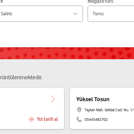
çe
Mağaza türü
rüntülenmektedir.
Yüksel Tosun
Taytan Mah. İstiklal Cad. No: 1
Yol tarifi al
05445482702