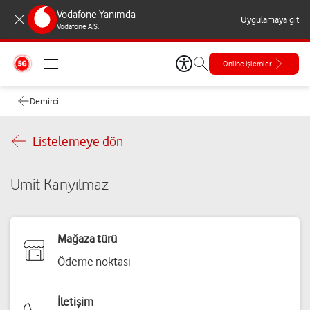
Vodafone Yanımda
Uygulamaya git
Vodafone A.Ş.
Online işlemler
Demirci
Listelemeye dön
Ümit Kanyılmaz
Mağaza türü
Ödeme noktası
İletişim