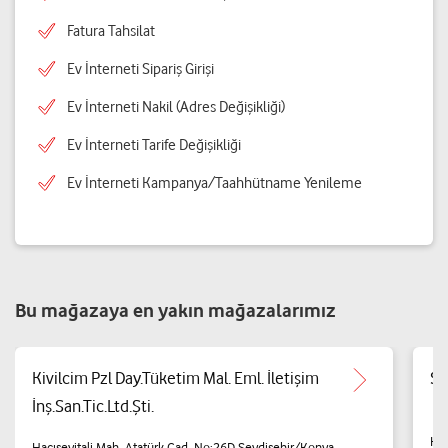
Fatura Tahsilat
Ev İnterneti Sipariş Girişi
Ev İnterneti Nakil (Adres Değişikliği)
Ev İnterneti Tarife Değişikliği
Ev İnterneti Kampanya/Taahhütname Yenileme
Bu mağazaya en yakın mağazalarımız
Kivilcim Pzl Day.Tüketim Mal. Eml. İletişim
Se
İnş.San.Tic.Ltd.Şti.
Hac
Hacıseyitali Mah. Atatürk Cad. No:26D Seydişehir/Konya