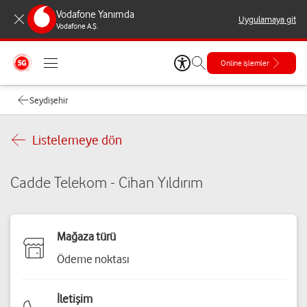
Vodafone Yanımda
Uygulamaya git
Vodafone A.Ş.
Online işlemler
Seydişehir
Listelemeye dön
Cadde Telekom - Cihan Yıldırım
Mağaza türü
Ödeme noktası
İletişim