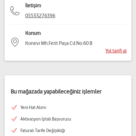
İletişim
05533276396
Konum
Konevi Mh.Ferit Paşa Cd.No:60 B
Yol tarifi al
Bu mağazada yapabileceğiniz işlemler
Yeni Hat Alımı
Aktivasyon İptali Başvurusu
Faturalı Tarife Değişikliği