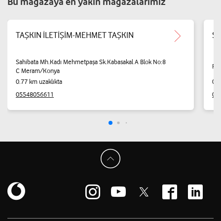
Bu mağazaya en yakın mağazalarımız
TAŞKIN İLETİŞİM-MEHMET TAŞKIN
Se
Sahibata Mh.Kadı Mehmetpaşa Sk.Kabasakal A Blok No:8
Pi
C Meram/Konya
0.77 km uzaklıkta
0.8
05548056611
05