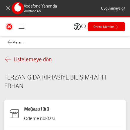
Vodafone Yanımda
Uygulamaya git
Vodafone A.Ş.
Online işlemler
Meram
Listelemeye dön
FERZAN GIDA KIRTASİYE BİLİŞİM-FATİH
ERHAN
Mağaza türü
Ödeme noktası