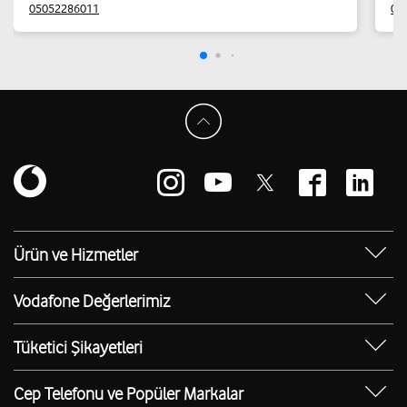
05052286011
05
Ürün ve Hizmetler
Yanımda Uygulaması
Vodafone Değerlerimiz
Vodafone 4.5G
Sosyal Destek
Ürünler
Tüketici Şikayetleri
Erişilebilir Mağazalar
Toptan
Şikayet Talebi Oluşturma/Takibi
E-Atık Geri Dönüşümü
Cep Telefonu ve Popüler Markalar
TOBi
Borç Alacak Sorgulama