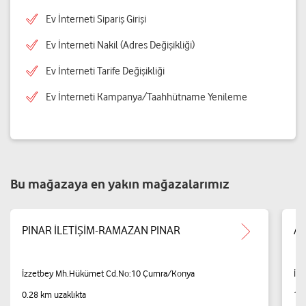
Ev İnterneti Sipariş Girişi
Ev İnterneti Nakil (Adres Değişikliği)
Ev İnterneti Tarife Değişikliği
Ev İnterneti Kampanya/Taahhütname Yenileme
Bu mağazaya en yakın mağazalarımız
PINAR İLETİŞİM-RAMAZAN PINAR
AN
İzzetbey Mh.Hükümet Cd.No:10 Çumra/Konya
İz
0.28 km uzaklıkta
1.4