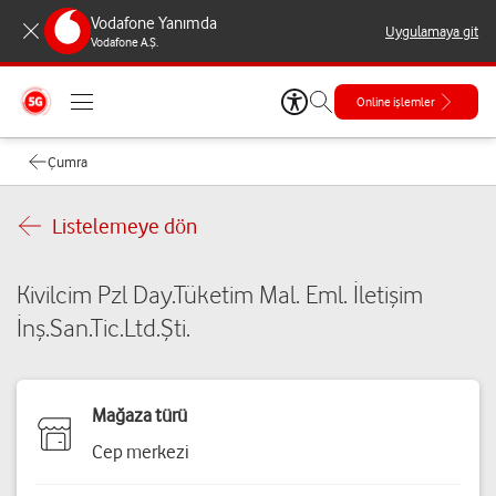
Vodafone Yanımda
Uygulamaya git
Vodafone A.Ş.
Online işlemler
Çumra
Listelemeye dön
Kivilcim Pzl Day.Tüketim Mal. Eml. İletişim
İnş.San.Tic.Ltd.Şti.
Mağaza türü
Cep merkezi