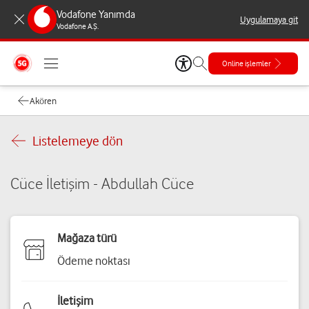
Vodafone Yanımda
Uygulamaya git
Vodafone A.Ş.
Online işlemler
Akören
Listelemeye dön
Cüce İletişim - Abdullah Cüce
Mağaza türü
Ödeme noktası
İletişim