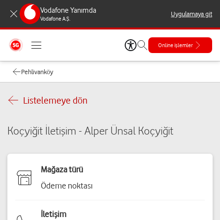
Vodafone Yanımda
Uygulamaya git
Vodafone A.Ş.
Online işlemler
Pehlivanköy
Listelemeye dön
Koçyiğit İletişim - Alper Ünsal Koçyiğit
Mağaza türü
Ödeme noktası
İletişim