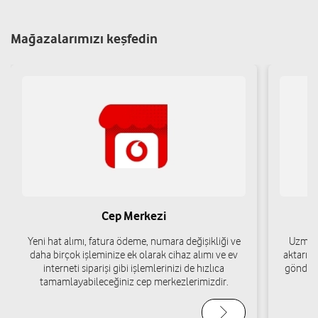
Yenidoğan Mah. Cumhuriyet Cad. No:32A Merkez/Kırıkkale
Yol tarifi al
05447720472
Mağazalarımızı keşfedin
Saatçi Mustafa
Kurtuluş Mah. Menderes Cad. No:30 Merkez/Kırıkkale
Yol tarifi al
03182181744
Simcell Dijital İletişim - Kemal Olcay
Ovacık Mah. Zafer Cad. No:37/A Merkez/Kırıkkale
Cep Merkezi
Yol tarifi al
03186661666
Yeni hat alımı, fatura ödeme, numara değişikliği ve
Uzman 
daha birçok işleminize ek olarak cihaz alımı ve ev
aktarımı
interneti siparişi gibi işlemlerinizi de hızlıca
gönderi
Mustafa Sungur -
tamamlayabileceğiniz cep merkezlerimizdir.
Yenidoğan Mah. Menderes Cad. Güler No: 30/A Merkez/Kırıkkale