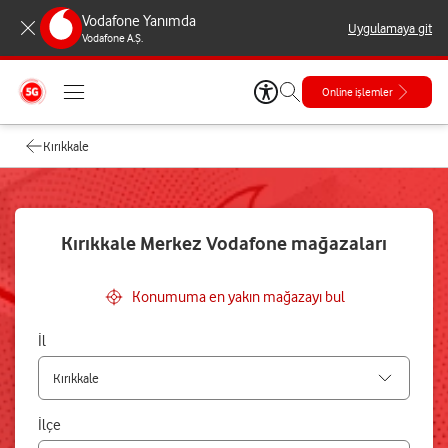
Vodafone Yanımda
Uygulamaya git
Vodafone A.Ş.
Online işlemler
Kırıkkale
Kırıkkale Merkez Vodafone mağazaları
Konumuma en yakın mağazayı bul
İl
İlçe