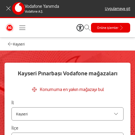
Vodafone Yanımda
Uygulamaya git
Vodafone A.Ş.
Online işlemler
Kayseri
Kayseri Pınarbaşı Vodafone mağazaları
Konumuma en yakın mağazayı bul
İl
İlçe