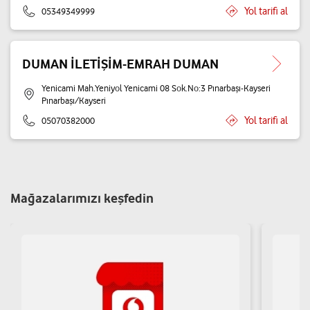
Yol tarifi al
05349349999
DUMAN İLETİŞİM-EMRAH DUMAN
Yenicami Mah.Yeniyol Yenicami 08 Sok.No:3 Pınarbaşı-Kayseri
Pınarbaşı/Kayseri
Yol tarifi al
05070382000
Mağazalarımızı keşfedin