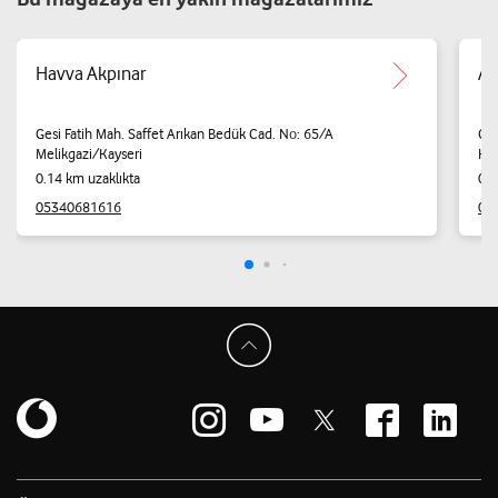
Havva Akpınar
AV
Gesi Fatih Mah. Saffet Arıkan Bedük Cad. No: 65/A
Ges
Melikgazi/Kayseri
Kay
0.14 km uzaklıkta
0.4
05340681616
05