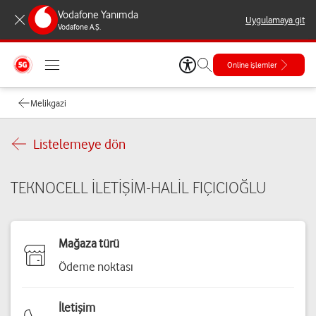
Vodafone Yanımda
Uygulamaya git
Vodafone A.Ş.
Online işlemler
Melikgazi
Listelemeye dön
TEKNOCELL İLETİŞİM-HALİL FIÇICIOĞLU
Mağaza türü
Ödeme noktası
İletişim