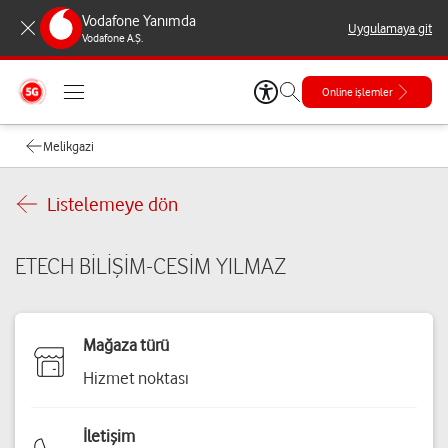
Vodafone Yanımda
Uygulamaya git
Vodafone A.Ş.
Online işlemler
Melikgazi
Listelemeye dön
ETECH BİLİŞİM-CESİM YILMAZ
Mağaza türü
Hizmet noktası
İletişim