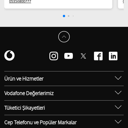
05356800777
03
Ürün ve Hizmetler
Yanımda Uygulaması
Vodafone Değerlerimiz
Vodafone 4.5G
Sosyal Destek
Ürünler
Tüketici Şikayetleri
Erişilebilir Mağazalar
Toptan
Şikayet Talebi Oluşturma/Takibi
E-Atık Geri Dönüşümü
Cep Telefonu ve Popüler Markalar
TOBi
Borç Alacak Sorgulama