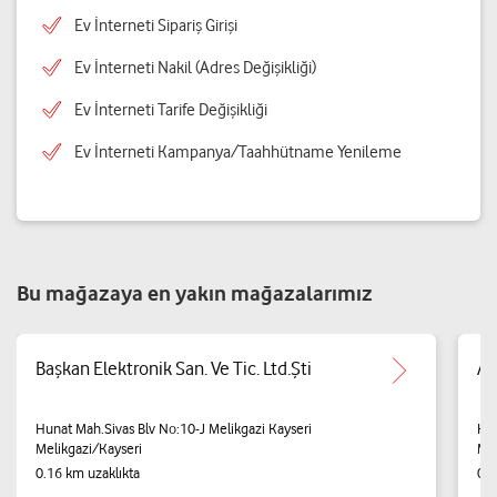
Ev İnterneti Sipariş Girişi
Ev İnterneti Nakil (Adres Değişikliği)
Ev İnterneti Tarife Değişikliği
Ev İnterneti Kampanya/Taahhütname Yenileme
Bu mağazaya en yakın mağazalarımız
Başkan Elektronik San. Ve Tic. Ltd.Şti
Ar
Hunat Mah.Sivas Blv No:10-J Melikgazi Kayseri
Hun
Melikgazi/Kayseri
Mel
0.16 km uzaklıkta
0.2