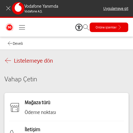
Vodafone Yanımda
Uygulamaya git
Vodafone A.Ş.
Online işlemler
Develi
Listelemeye dön
Vahap Çetin
Mağaza türü
Ödeme noktası
İletişim