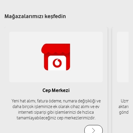
Şti.
Bahçelievler Mah. 100. Yıl Cad. No: 44928 Tosya/Kastamonu
Mağazalarımızı keşfedin
Yol tarifi al
05443531010
Modern İletişim-Ahmet Büyükkanlı
Hacıpir Mah. Hükümet Cad. No:35-37A Tosya/Kastamonu
Yol tarifi al
05411233737
OZAN İLETİŞİM-SİBEL KAYA
Cep Merkezi
Pınarbaşı Mah.Rıhtımboyu Cad.No:22-B Tosya-Kastamonu
Tosya/Kastamonu
Yeni hat alımı, fatura ödeme, numara değişikliği ve
Uzman 
daha birçok işleminize ek olarak cihaz alımı ve ev
aktarımı
Yol tarifi al
05327863764
interneti siparişi gibi işlemlerinizi de hızlıca
gönderi
tamamlayabileceğiniz cep merkezlerimizdir.