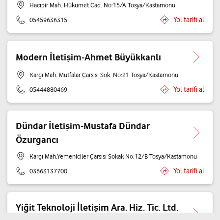
Hacıpir Mah. Hükümet Cad. No:15/A Tosya/Kastamonu
Yol tarifi al
05459636315
Modern İletişim-Ahmet Büyükkanlı
Kargı Mah. Mutfalar Çarşısı Sok. No:21 Tosya/Kastamonu
Yol tarifi al
05444880469
Dündar İletişim-Mustafa Dündar
Özurgancı
Kargı Mah.Yemeniciler Çarşısı Sokak No:12/B Tosya/Kastamonu
Yol tarifi al
03663137700
Yiğit Teknoloji İletişim Ara. Hiz. Tic. Ltd.