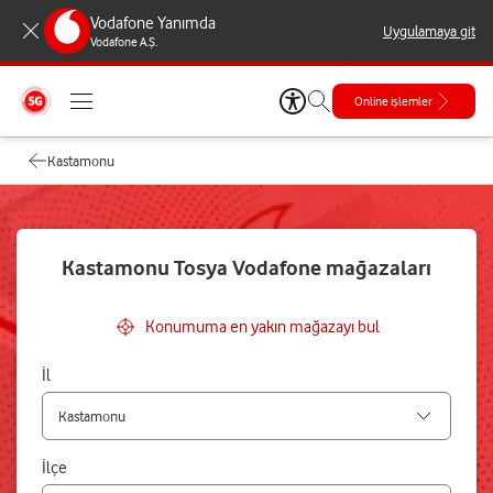
Vodafone Yanımda
Uygulamaya git
Vodafone A.Ş.
Online işlemler
Kastamonu
Kastamonu Tosya Vodafone mağazaları
Konumuma en yakın mağazayı bul
İl
İlçe