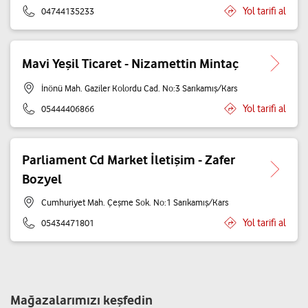
Yol tarifi al
04744135233
Mavi Yeşil Ticaret - Nizamettin Mintaç
İnönü Mah. Gaziler Kolordu Cad. No:3 Sarıkamış/Kars
Yol tarifi al
05444406866
Parliament Cd Market İletişim - Zafer
Bozyel
Cumhuriyet Mah. Çeşme Sok. No:1 Sarıkamış/Kars
Yol tarifi al
05434471801
Mağazalarımızı keşfedin