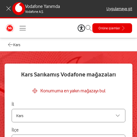
Vodafone Yanımda
Uygulamaya git
Vodafone A.Ş.
Online işlemler
Kars
Kars Sarıkamış Vodafone mağazaları
Konumuma en yakın mağazayı bul
İl
İlçe