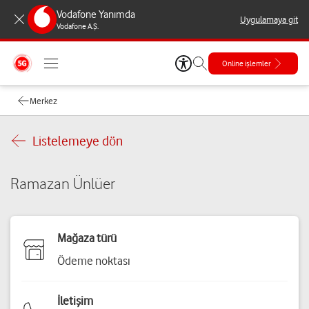
Vodafone Yanımda
Uygulamaya git
Vodafone A.Ş.
Online işlemler
Merkez
Listelemeye dön
Ramazan Ünlüer
Mağaza türü
Ödeme noktası
İletişim