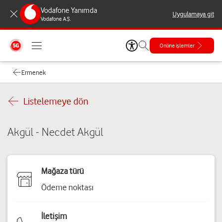
Vodafone Yanımda
Uygulamaya git
Vodafone A.Ş.
Online işlemler
Ermenek
Listelemeye dön
Akgül - Necdet Akgül
Mağaza türü
Ödeme noktası
İletişim