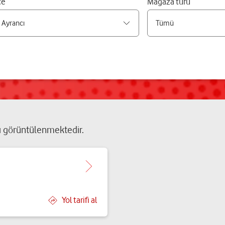
çe
Mağaza türü
ı
görüntülenmektedir.
Yol tarifi al