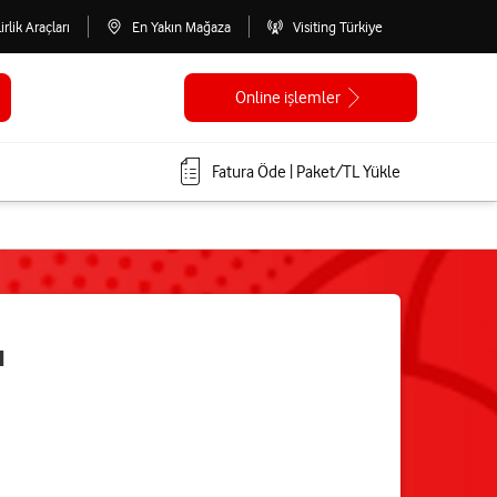
lirlik Araçları
En Yakın Mağaza
Visiting Türkiye
Online işlemler
Fatura Öde | Paket/TL Yükle
ı