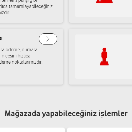
terneti siparişi gibi
ızlıca tamamlayabileceğiniz
ızdır.
ı
atura ödeme, numara
 nicesini hızlıca
deme noktalarımızdır.
Mağazada yapabileceğiniz işlemler