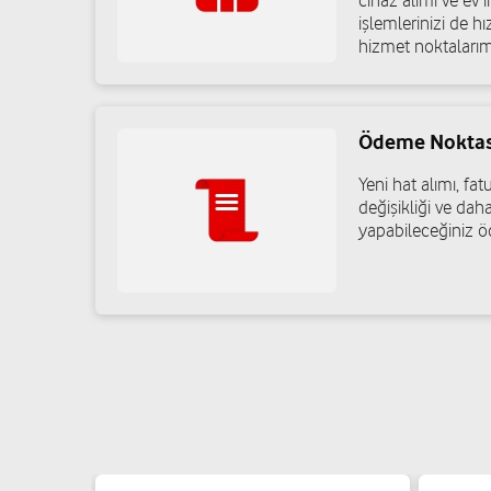
cihaz alımı ve ev in
işlemlerinizi de h
hizmet noktalarım
Ödeme Noktas
Yeni hat alımı, f
değişikliği ve daha
yapabileceğiniz ö