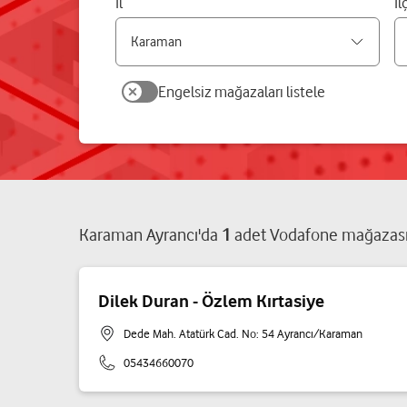
İl
İl
Engelsiz mağazaları listele
Karaman
Ayrancı
'da
1
adet
Vodafone mağazas
Dilek Duran - Özlem Kırtasiye
Dede Mah. Atatürk Cad. No: 54 Ayrancı/Karaman
05434660070