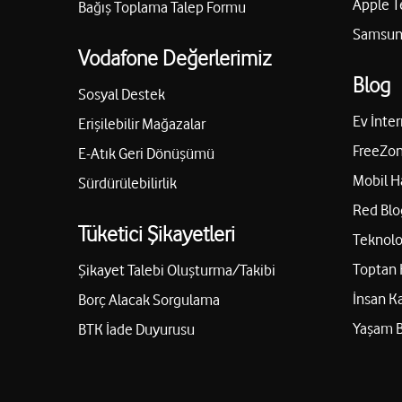
Apple T
Bağış Toplama Talep Formu
Samsung
Vodafone Değerlerimiz
Blog
Sosyal Destek
Ev İnter
Erişilebilir Mağazalar
FreeZon
E-Atık Geri Dönüşümü
Mobil H
Sürdürülebilirlik
Red Blo
Tüketici Şikayetleri
Teknolo
Toptan 
Şikayet Talebi Oluşturma/Takibi
İnsan K
Borç Alacak Sorgulama
Yaşam 
BTK İade Duyurusu