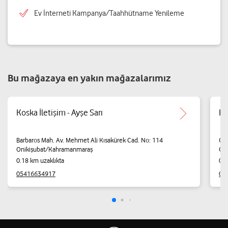
Ev İnterneti Kampanya/Taahhütname Yenileme
Bu mağazaya en yakın mağazalarımız
Koska İletişim - Ayşe Sarı
Ka
Barbaros Mah. Av. Mehmet Ali Kısakürek Cad. No: 114
Oru
Onikişubat/Kahramanmaraş
On
0.18 km uzaklıkta
0.6
05416634917
05