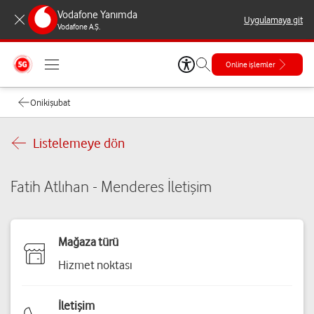
Vodafone Yanımda
Uygulamaya git
Vodafone A.Ş.
Online işlemler
Onikişubat
Listelemeye dön
Fatih Atlıhan - Menderes İletişim
Mağaza türü
Hizmet noktası
İletişim