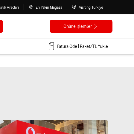
lirlik Araçları
En Yakın Mağaza
Visiting Türkiye
Online işlemler
Fatura Öde | Paket/TL Yükle