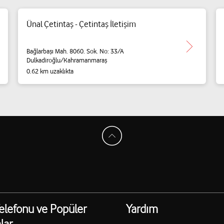
Ünal Çetintaş - Çetintaş İletişim
Bağlarbaşı Mah. 8060. Sok. No: 33/A
Dulkadiroğlu/Kahramanmaraş
0.62 km uzaklıkta
elefonu ve Popüler
Yardım
lar