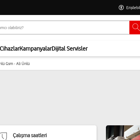
Erişilebi
Cihazlar
Kampanyalar
Dijital Servisler
nlü Gsm - Ali Ünlü
Çalışma saatleri