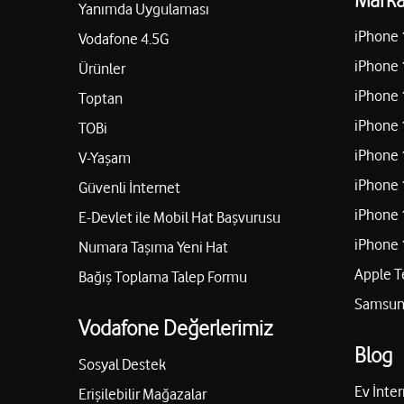
Yanımda Uygulaması
iPhone 
Vodafone 4.5G
iPhone 
Ürünler
iPhone 
Toptan
iPhone 
TOBi
iPhone 
V-Yaşam
iPhone 
Güvenli İnternet
iPhone 
E-Devlet ile Mobil Hat Başvurusu
iPhone 
Numara Taşıma Yeni Hat
Apple T
Bağış Toplama Talep Formu
Samsung
Vodafone Değerlerimiz
Blog
Sosyal Destek
Ev İnter
Erişilebilir Mağazalar