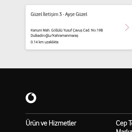
Güzel İletişim 3 - Ayşe Güzel
Kanuni Mah. Göllülü Yusuf Çavuş Cad. No:19B
Dulkadiroğlu/Kahramanmaraş
0.14 km uzaklıkta
Ürün ve Hizmetler
Cep T
Marka