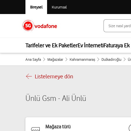
Bireysel
Kurumsal
Tarifeler ve Ek Paketler
Ev İnterneti
Faturaya Ek 
Ana Sayfa
Mağazalar
Kahramanmaraş
Dulkadiroğlu
Ü
Listelemeye dön
Ünlü Gsm - Ali Ünlü
Mağaza türü