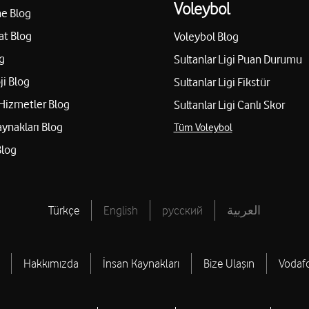
Voleybol
e Blog
at Blog
Voleybol Blog
g
Sultanlar Ligi Puan Durumu
ji Blog
Sultanlar Ligi Fikstür
Hizmetler Blog
Sultanlar Ligi Canlı Skor
aynakları Blog
Tüm Voleybol
Blog
Türkçe
English
русский
العربية
Hakkımızda
İnsan Kaynakları
Bize Ulaşın
Vodaf