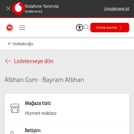
Vodafone Yanımda
Uygulamaya git
Vodafone A.Ş.
Online işlemler
Dulkadiroğlu
Listelemeye dön
Atlıhan Gsm - Bayram Atlıhan
Mağaza türü
Hizmet noktası
İletişim