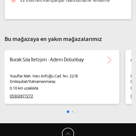
Ev İnterneti Kampanya/Taahhütname Yenileme
Bu mağazaya en yakın mağazalarımız
Burak Sıla İletişim - Adem Dolunbay
Ar
Yusuflar Mah. Hacı Arifoğlu Cad. No: 22/B
Kur
Onikişubat/Kahramanmaraş
Du
0.10 km uzaklıkta
0.1
05302877272
05