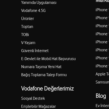
Yanımda Uygulaması
iPhone 
Vodafone 4.5G
iPhone 
Ürünler
iPhone 
Toptan
iPhone 
TOBi
iPhone 
V-Yaşam
iPhone 
Güvenli İnternet
iPhone 
E-Devlet ile Mobil Hat Başvurusu
iPhone 
Numara Taşıma Yeni Hat
Apple T
Bağış Toplama Talep Formu
Samsung
Vodafone Değerlerimiz
Blog
Sosyal Destek
Ev İnter
Erişilebilir Mağazalar