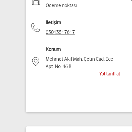
Ödeme noktası
İletişim
05013517617
Konum
Mehmet Akıf Mah. Çetın Cad. Ece
Apt. No: 46 B
Yol tarifi al