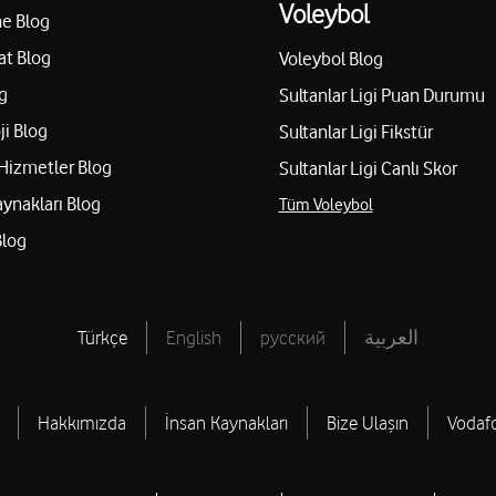
Voleybol
e Blog
at Blog
Voleybol Blog
g
Sultanlar Ligi Puan Durumu
ji Blog
Sultanlar Ligi Fikstür
Hizmetler Blog
Sultanlar Ligi Canlı Skor
aynakları Blog
Tüm Voleybol
Blog
Türkçe
English
русский
العربية
Hakkımızda
İnsan Kaynakları
Bize Ulaşın
Vodaf