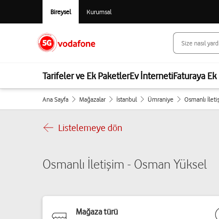
Bireysel
Kurumsal
Tarifeler ve Ek Paketler
Ev İnterneti
Faturaya Ek 
Ana Sayfa
Mağazalar
İstanbul
Ümraniye
Osmanlı İlet
Listelemeye dön
Osmanlı İletişim - Osman Yüksel
Mağaza türü