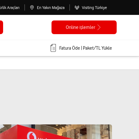
lirlik Araçları
En Yakın Mağaza
Visiting Türkiye
Online işlemler
Fatura Öde | Paket/TL Yükle