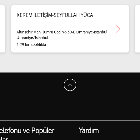
KEREM İLETİŞİM-SEYFULLAH YÜCA
Altınşehir Mah.Kumru Cad.No:30-B Ümraniye-İstanbul
Ümraniye/İstanbul
1.29 km uzaklıkta
elefonu ve Popüler
Yardım
lar