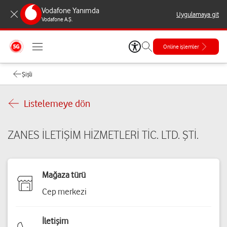
Vodafone Yanımda
Uygulamaya git
Vodafone A.Ş.
Online işlemler
Şişli
Listelemeye dön
ZANES İLETİŞİM HİZMETLERİ TİC. LTD. ŞTİ.
Mağaza türü
Cep merkezi
İletişim