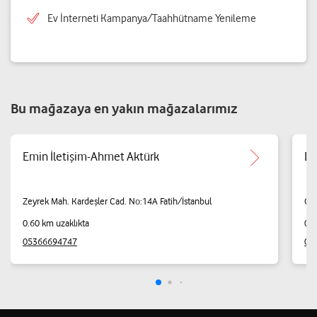
Ev İnterneti Kampanya/Taahhütname Yenileme
Bu mağazaya en yakın mağazalarımız
Emin İletişim-Ahmet Aktürk
De
Zeyrek Mah. Kardeşler Cad. No:14A Fatih/İstanbul
Ort
0.60 km uzaklıkta
0.6
05366694747
05