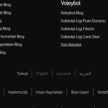
Voleybol
e Blog
at Blog
Voleybol Blog
g
Sultanlar Ligi Puan Durumu
ji Blog
Sultanlar Ligi Fikstür
Hizmetler Blog
Sultanlar Ligi Canlı Skor
aynakları Blog
Tüm Voleybol
Blog
Türkçe
English
русский
العربية
Hakkımızda
İnsan Kaynakları
Bize Ulaşın
Vodaf