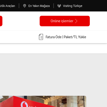
lirlik Araçları
En Yakın Mağaza
Visiting Türkiye
Online işlemler
Fatura Öde | Paket/TL Yükle