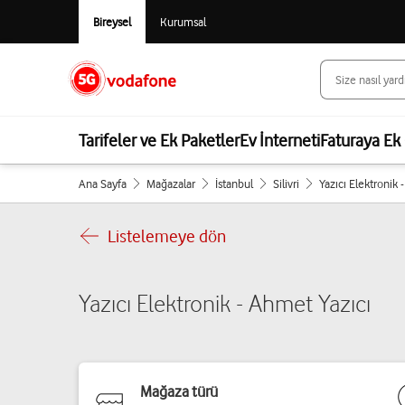
Bireysel
Kurumsal
Tarifeler ve Ek Paketler
Ev İnterneti
Faturaya Ek 
Ana Sayfa
Mağazalar
İstanbul
Silivri
Yazıcı Elektronik 
Listelemeye dön
Yazıcı Elektronik - Ahmet Yazıcı
Mağaza türü