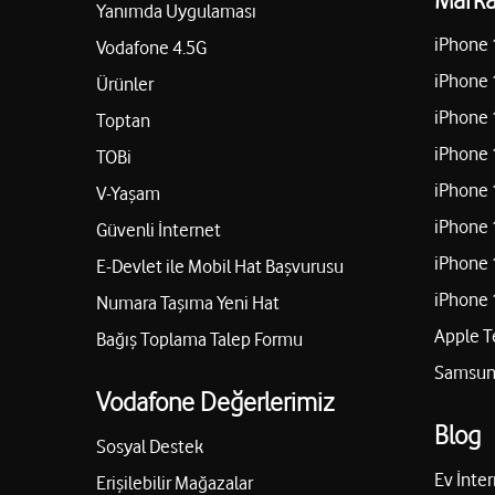
Yanımda Uygulaması
iPhone 
Vodafone 4.5G
iPhone 
Ürünler
iPhone 
Toptan
iPhone 
TOBi
iPhone 
V-Yaşam
iPhone 
Güvenli İnternet
iPhone 
E-Devlet ile Mobil Hat Başvurusu
iPhone 
Numara Taşıma Yeni Hat
Apple T
Bağış Toplama Talep Formu
Samsung
Vodafone Değerlerimiz
Blog
Sosyal Destek
Ev İnter
Erişilebilir Mağazalar