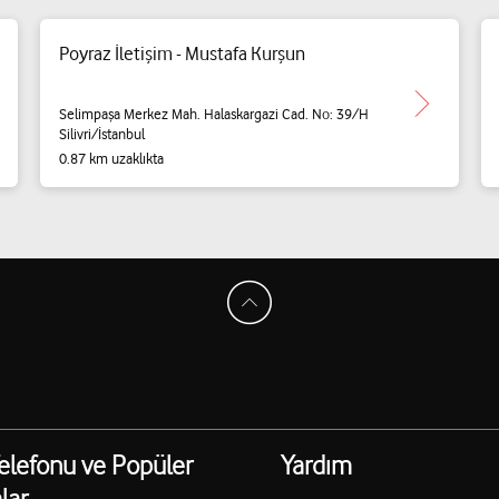
Poyraz İletişim - Mustafa Kurşun
Selimpaşa Merkez Mah. Halaskargazi Cad. No: 39/H
Silivri/İstanbul
0.87 km uzaklıkta
elefonu ve Popüler
Yardım
lar