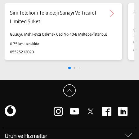
Sim Telekom Teknoloji Sanayi Ve Ticaret
Öz
Limited Şirketi
Cev
Gülsuyu Mah.Fevzi Çakmak Cad.No:40-B Maltepe/İstanbul
Nol
0.8
0.75 km uzaklıkta
08
05523212020
Ürün ve Hizmetler