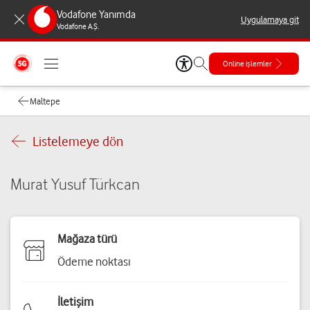
Vodafone Yanımda
Uygulamaya git
Vodafone A.Ş.
Online işlemler
Maltepe
Listelemeye dön
Murat Yusuf Türkcan
Mağaza türü
Ödeme noktası
İletişim