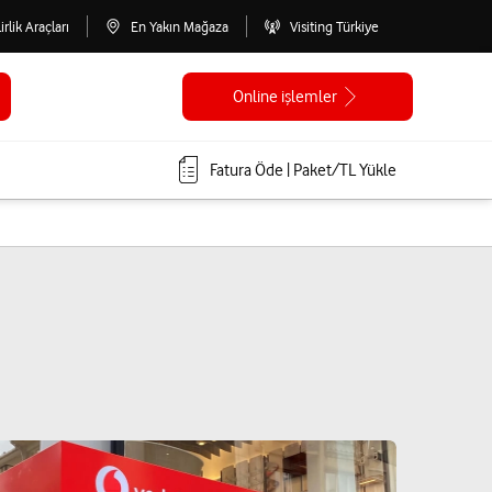
lirlik Araçları
En Yakın Mağaza
Visiting Türkiye
Online işlemler
Fatura Öde | Paket/TL Yükle