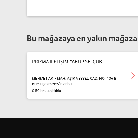
Bu mağazaya en yakın mağaza
PRİZMA İLETİŞİM-YAKUP SELÇUK
MEHMET AKİF MAH. AŞIK VEYSEL CAD. NO: 106 B
Küçükçekmece/İstanbul
0.50 km uzaklıkta