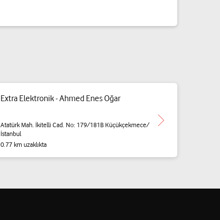
Extra Elektronik - Ahmed Enes Oğar
Atatürk Mah. İkitelli Cad. No: 179/181B Küçükçekmece/
İstanbul
0.77 km uzaklıkta