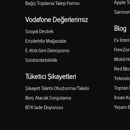
Apple T
Bağış Toplama Talep Formu
Samsung
Vodafone Değerlerimiz
Blog
Sosyal Destek
Ev İnter
Erişilebilir Mağazalar
FreeZon
E-Atık Geri Dönüşümü
Mobil H
Sürdürülebilirlik
Red Blo
Tüketici Şikayetleri
Teknolo
Toptan 
Şikayet Talebi Oluşturma/Takibi
İnsan K
Borç Alacak Sorgulama
Yaşam 
BTK İade Duyurusu