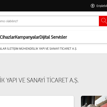
Erişilebi
Cihazlar
Kampanyalar
Dijital Servisler
LAR İLETİŞİM MÜHENDİSLİK YAPI VE SANAYİ TİCARET A.Ş.
 YAPI VE SANAYİ TİCARET A.Ş.