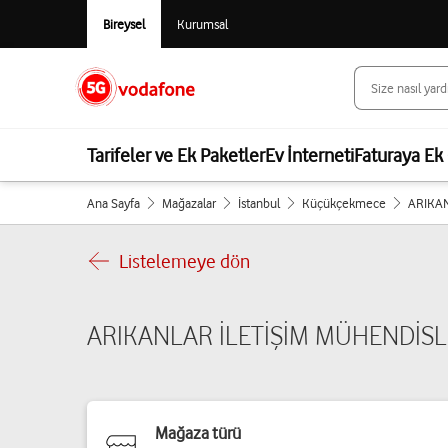
Bireysel
Kurumsal
Tarifeler ve Ek Paketler
Ev İnterneti
Faturaya Ek 
Ana Sayfa
Mağazalar
İstanbul
Küçükçekmece
ARIKAN
Listelemeye dön
ARIKANLAR İLETİŞİM MÜHENDİSLİK
Mağaza türü