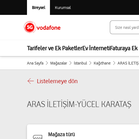
Bireysel
Kurumsal
Tarifeler ve Ek Paketler
Ev İnterneti
Faturaya Ek 
Ana Sayfa
Mağazalar
İstanbul
Kağıthane
ARAS İLETİ
Listelemeye dön
ARAS İLETİŞİM-YÜCEL KARATAŞ
Mağaza türü