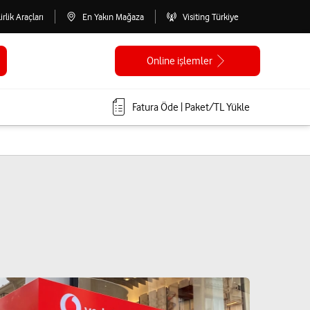
lirlik Araçları
En Yakın Mağaza
Visiting Türkiye
Online işlemler
Fatura Öde | Paket/TL Yükle