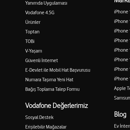
Yanımda Uygulaması
iPhone 
Vodafone 4.5G
iPhone 
Ürünler
iPhone 
Toptan
iPhone 
TOBi
iPhone 
V-Yaşam
iPhone 
Güvenli İnternet
iPhone 
E-Devlet ile Mobil Hat Başvurusu
iPhone 
Numara Taşıma Yeni Hat
Apple T
Bağış Toplama Talep Formu
Samsung
Vodafone Değerlerimiz
Blog
Sosyal Destek
Ev İnter
Erişilebilir Mağazalar