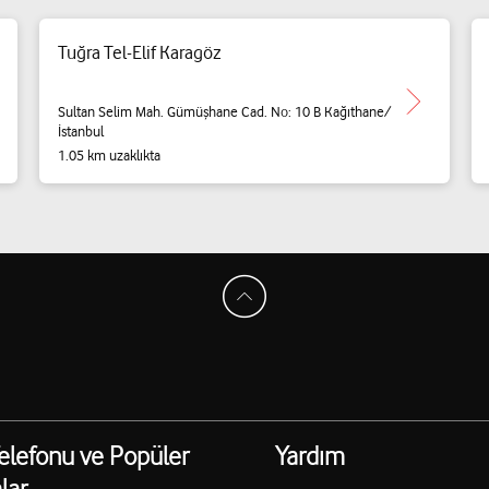
Tuğra Tel-Elif Karagöz
Sultan Selim Mah. Gümüşhane Cad. No: 10 B Kağıthane/
İstanbul
1.05 km uzaklıkta
elefonu ve Popüler
Yardım
lar