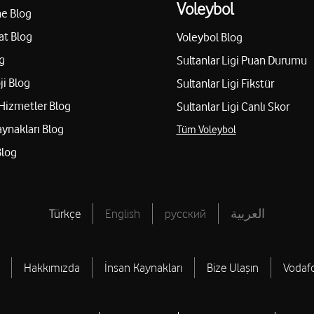
Voleybol
e Blog
at Blog
Voleybol Blog
g
Sultanlar Ligi Puan Durumu
ji Blog
Sultanlar Ligi Fikstür
Hizmetler Blog
Sultanlar Ligi Canlı Skor
aynakları Blog
Tüm Voleybol
Blog
Türkçe
English
русский
العربية
Hakkımızda
İnsan Kaynakları
Bize Ulaşın
Vodaf