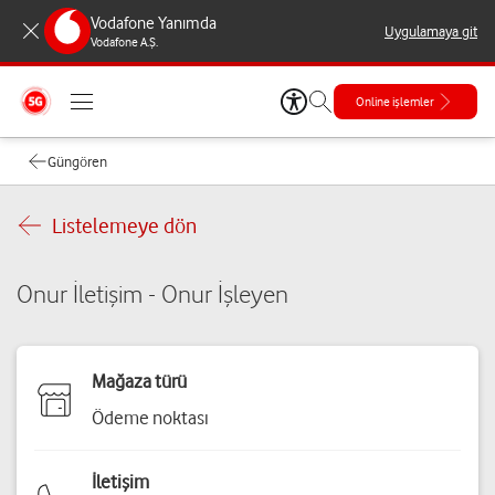
Vodafone Yanımda
Uygulamaya git
Vodafone A.Ş.
Online işlemler
Güngören
Listelemeye dön
Onur İletişim - Onur İşleyen
Mağaza türü
Ödeme noktası
İletişim