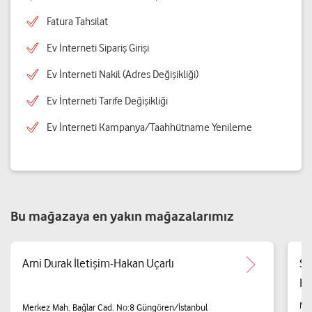
Fatura Tahsilat
Ev İnterneti Sipariş Girişi
Ev İnterneti Nakil (Adres Değişikliği)
Ev İnterneti Tarife Değişikliği
Ev İnterneti Kampanya/Taahhütname Yenileme
Bu mağazaya en yakın mağazalarımız
Arni Durak İletişim-Hakan Uçarlı
Sö
Hi
Mer
Merkez Mah. Bağlar Cad. No:8 Güngören/İstanbul