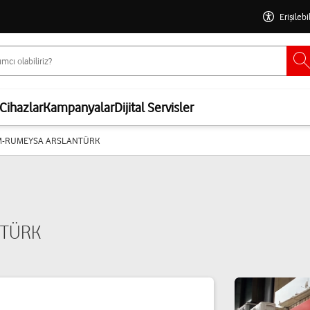
Erişilebi
Cihazlar
Kampanyalar
Dijital Servisler
İM-RUMEYSA ARSLANTÜRK
NTÜRK