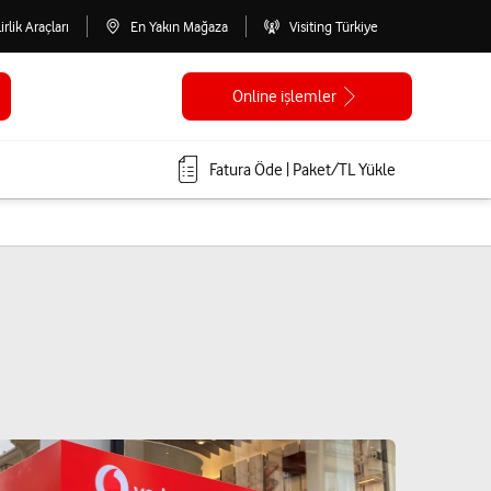
lirlik Araçları
En Yakın Mağaza
Visiting Türkiye
Online işlemler
Fatura Öde | Paket/TL Yükle