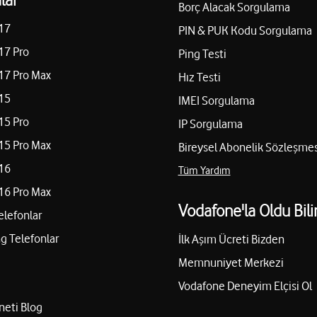
Borç Alacak Sorgulama
17
PIN & PUK Kodu Sorgulama
17 Pro
Ping Testi
17 Pro Max
Hız Testi
15
IMEI Sorgulama
15 Pro
IP Sorgulama
15 Pro Max
Bireysel Abonelik Sözleşmes
16
Tüm Yardım
16 Pro Max
Vodafone'la Oldu Bili
elefonlar
 Telefonlar
İlk Aşım Ücreti Bizden
Memnuniyet Merkezi
Vodafone Deneyim Elçisi Ol
neti Blog