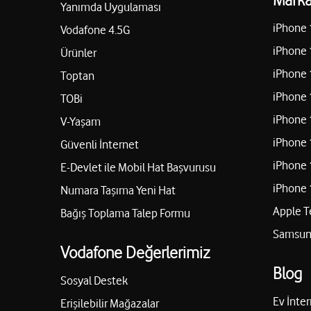
Yanımda Uygulaması
iPhone 
Vodafone 4.5G
iPhone 
Ürünler
iPhone 
Toptan
iPhone 
TOBi
iPhone 
V-Yaşam
iPhone 
Güvenli İnternet
iPhone 
E-Devlet ile Mobil Hat Başvurusu
iPhone 
Numara Taşıma Yeni Hat
Apple T
Bağış Toplama Talep Formu
Samsung
Vodafone Değerlerimiz
Blog
Sosyal Destek
Ev İnter
Erişilebilir Mağazalar