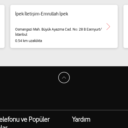
İpek İletişim-Emrullah İpek
Osmangazi Mah. Büyük Ayazma Cad. No: 28 B Esenyurt/
İstanbul
0.54 km uzaklıkta
elefonu ve Popüler
Yardım
lar