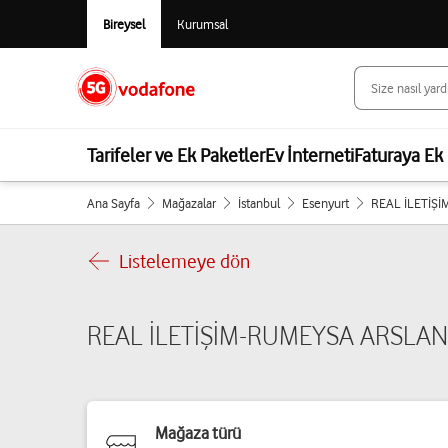
Bireysel
Kurumsal
Tarifeler ve Ek Paketler
Ev İnterneti
Faturaya Ek 
Ana Sayfa
Mağazalar
İstanbul
Esenyurt
REAL İLETİŞ
Listelemeye dön
REAL İLETİŞİM-RUMEYSA ARSLA
Mağaza türü