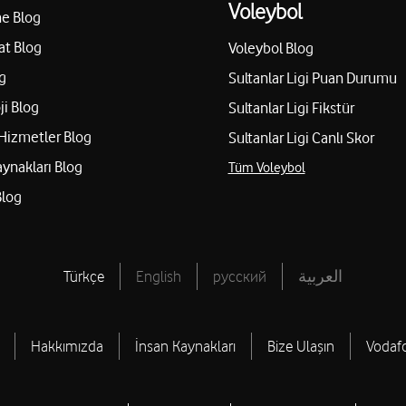
Voleybol
e Blog
at Blog
Voleybol Blog
g
Sultanlar Ligi Puan Durumu
ji Blog
Sultanlar Ligi Fikstür
Hizmetler Blog
Sultanlar Ligi Canlı Skor
aynakları Blog
Tüm Voleybol
Blog
Türkçe
English
русский
العربية
Hakkımızda
İnsan Kaynakları
Bize Ulaşın
Vodaf