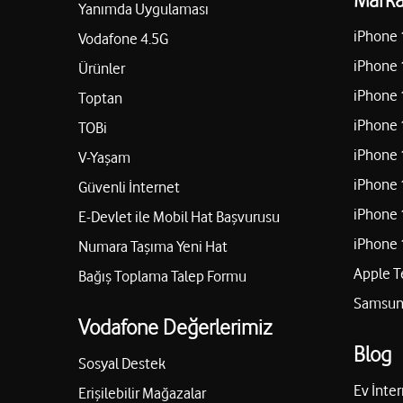
Yanımda Uygulaması
iPhone 
Vodafone 4.5G
iPhone 
Ürünler
iPhone 
Toptan
iPhone 
TOBi
iPhone 
V-Yaşam
iPhone 
Güvenli İnternet
iPhone 
E-Devlet ile Mobil Hat Başvurusu
iPhone 
Numara Taşıma Yeni Hat
Apple T
Bağış Toplama Talep Formu
Samsung
Vodafone Değerlerimiz
Blog
Sosyal Destek
Ev İnter
Erişilebilir Mağazalar