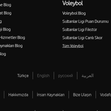
Voleybol
e Blog
at Blog
Voleybol Blog
g
Sultanlar Ligi Puan Durumu
ji Blog
Sultanlar Ligi Fikstür
Hizmetler Blog
Sultanlar Ligi Canlı Skor
aynakları Blog
Tüm Voleybol
Blog
Türkçe
English
русский
العربية
Hakkımızda
İnsan Kaynakları
Bize Ulaşın
Vodaf