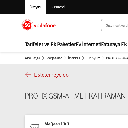
Bireysel
Kurumsal
Tarifeler ve Ek Paketler
Ev İnterneti
Faturaya Ek 
Ana Sayfa
Mağazalar
İstanbul
Esenyurt
PROFİX GSM
Listelemeye dön
PROFİX GSM-AHMET KAHRAMAN
Mağaza türü