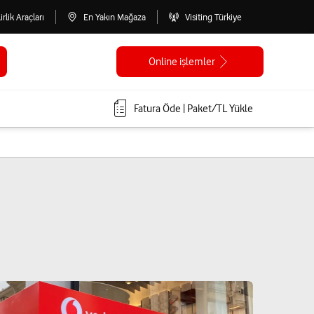
lirlik Araçları
En Yakın Mağaza
Visiting Türkiye
Online işlemler
Fatura Öde | Paket/TL Yükle