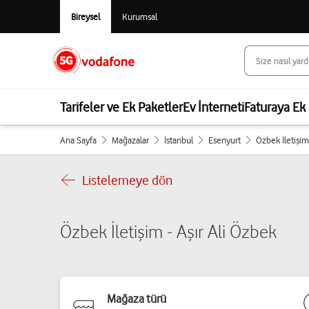
Bireysel
Kurumsal
Tarifeler ve Ek Paketler
Ev İnterneti
Faturaya Ek 
Ana Sayfa
Mağazalar
İstanbul
Esenyurt
Özbek İletişim
Listelemeye dön
Özbek İletişim - Aşır Ali Özbek
Mağaza türü