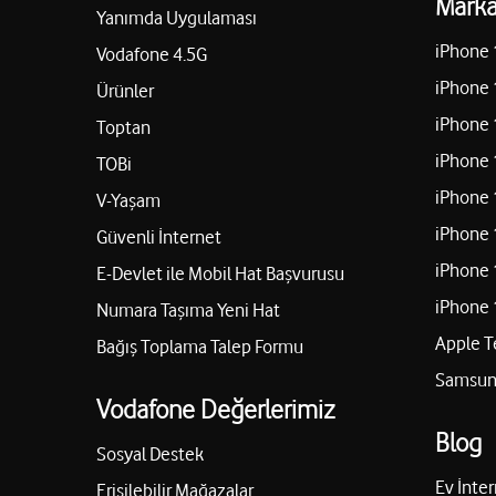
Marka
Yanımda Uygulaması
iPhone 
Vodafone 4.5G
iPhone 
Ürünler
iPhone 
Toptan
iPhone 
TOBi
iPhone 
V-Yaşam
iPhone 
Güvenli İnternet
iPhone 
E-Devlet ile Mobil Hat Başvurusu
iPhone 
Numara Taşıma Yeni Hat
Apple T
Bağış Toplama Talep Formu
Samsung
Vodafone Değerlerimiz
Blog
Sosyal Destek
Ev İnter
Erişilebilir Mağazalar