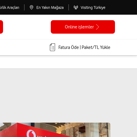
lirlik Araçları
En Yakın Mağaza
Visiting Türkiye
Online işlemler
Fatura Öde | Paket/TL Yükle