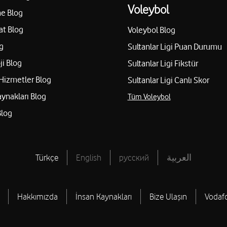
Voleybol
e Blog
at Blog
Voleybol Blog
g
Sultanlar Ligi Puan Durumu
ji Blog
Sultanlar Ligi Fikstür
Hizmetler Blog
Sultanlar Ligi Canlı Skor
aynakları Blog
Tüm Voleybol
Blog
Türkçe
English
русский
العربية
Hakkımızda
İnsan Kaynakları
Bize Ulaşın
Vodaf