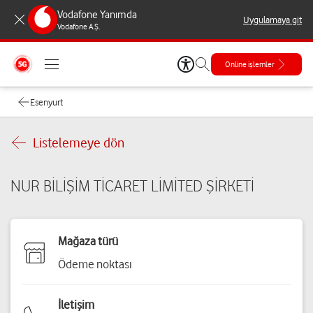
Vodafone Yanımda
Uygulamaya git
Vodafone A.Ş.
Online işlemler
Esenyurt
Listelemeye dön
NUR BİLİŞİM TİCARET LİMİTED ŞİRKETİ
Mağaza türü
Ödeme noktası
İletişim