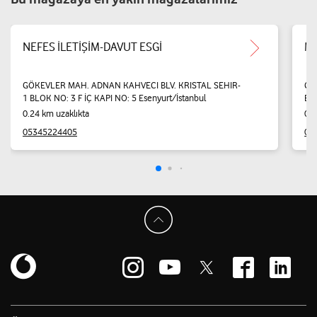
NEFES İLETİŞİM-DAVUT ESGİ
Me
GÖKEVLER MAH. ADNAN KAHVECI BLV. KRISTAL SEHIR-
Cu
1 BLOK NO: 3 F İÇ KAPI NO: 5 Esenyurt/İstanbul
Bü
0.24 km uzaklıkta
0.5
05345224405
05