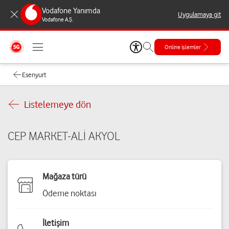
Vodafone Yanımda
Uygulamaya git
Vodafone A.Ş.
Online işlemler
Esenyurt
Listelemeye dön
CEP MARKET-ALİ AKYOL
Mağaza türü
Ödeme noktası
İletişim