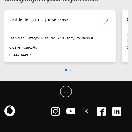
Cadde İletişim-Uğur Şenkaya
Gö
Tal
Fatih Mah. Pazaryolu Cad. No: 37 B Esenyurt/İstanbul
İst
0.02 km uzaklıkta
0.4
05442844915
05